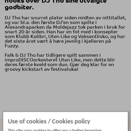
hooks over DJ Tho sine utvalgte
godbiter.
DJ Tho har snurret plater siden midten av nittitallet,
og var bl.a. den første DJ'en som spilte i
Alexandraparken da Moldejazz tok parken i bruk for
snart 20 år siden. Han har en fot med i konsepter
som Klubb Kolibri, Uten Like og VaksenDisko, og har
det siste året vært å høre jevnlig i kjelleren på
Fuzzy.
Falk & DJ Tho har tidligere spilt sammen i
improDISCOorkesteret Uten Like, men dette blir
deres første kveld som duo. Gjør deg klar for en
groovy kickstart av festivaluka!
Use of cookies / Cookies policy
WATCH: